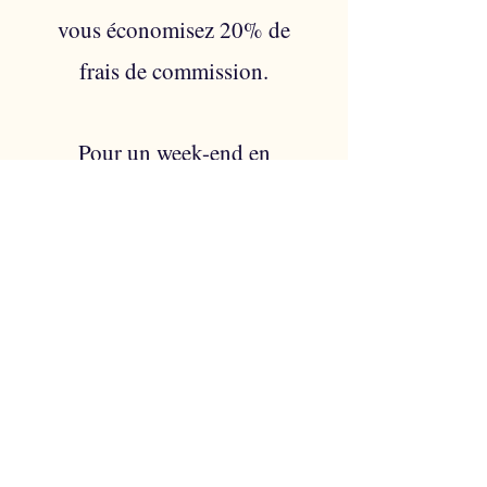
vous économisez 20% de
frais de commission.
Pour un week-end en
amoureux, une semaine de
vacances en famille ou
encore un voyage d'affaires,
laissez vous porter par notre
équipe qui fera de votre
séjour un moment
inoubliable dans la Ville
Lumière